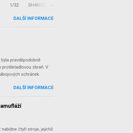
/32 1/32 SH48052
...
DALŠÍ INFORMACE
á byla pravděpodobně
 protiletadlovou zbraň. V
 nábojových schránek.
DALŠÍ INFORMACE
kamufláží
abídne čtyři stroje, jejichž