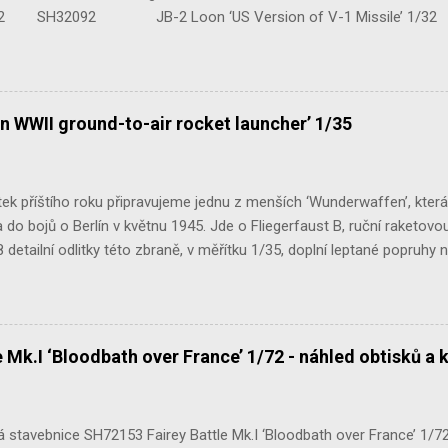
H32092 JB-2 Loon ‘US Version of V-1 Missile’ 1
e Mk.III 1/48 reissue SH48160 Baltimore Mk.I 1/48 
n WWII ground-to-air rocket launcher’ 1/35
ek příštího roku připravujeme jednu z menších ‘Wunderwaffen’, kter
do bojů o Berlín v květnu 1945. Jde o Fliegerfaust B, ruční raketovou
 detailní odlitky této zbraně, v měřítku 1/35, doplní leptané popruhy
 Mk.I ‘Bloodbath over France’ 1/72 - náhled obtisků a 
stavebnice SH72153 Fairey Battle Mk.I ‘Bloodbath over France’ 1/72 n