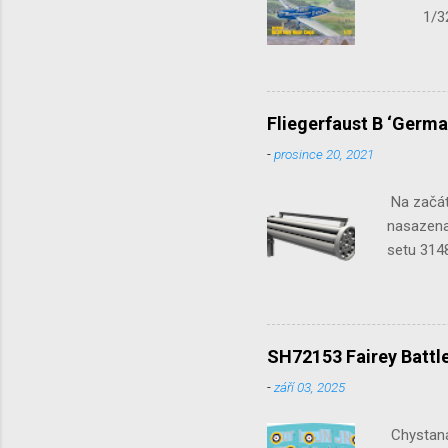
1/32 S
Seafir
Fliegerfaust B ‘Germa
-
prosince 20, 2021
Na začát
nasazena 
setu 3148
SH72153 Fairey Battle
-
září 03, 2025
Chystaná 