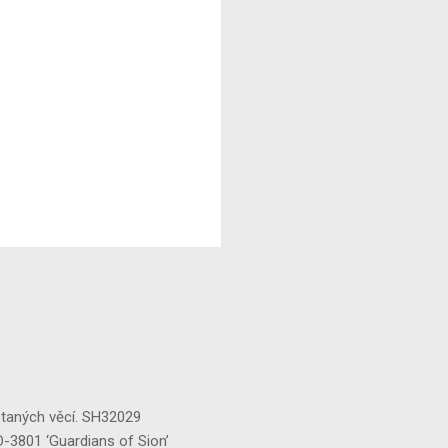
staných věcí. SH32029
‘Guardians of Sion’