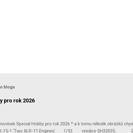
to blogu
y pro rok 2026
ovinek Special Hobby pro rok 2026 * a k tomu několik obrázků chy
 ‘Two XLR-11 Engines’ 1/32 reedice SH32035 D-3801 