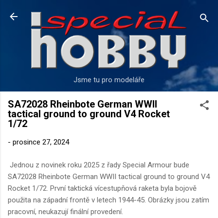
Přeskočit na hlavní obsah
Jsme tu pro modeláře
SA72028 Rheinbote German WWII
tactical ground to ground V4 Rocket
1/72
-
prosince 27, 2024
Jednou z novinek roku 2025 z řady Special Armour bude
SA72028 Rheinbote German WWII tactical ground to ground V4
Rocket 1/72. První taktická vícestupňová raketa byla bojově
použita na západní frontě v letech 1944-45. Obrázky jsou zatím
pracovní, neukazují finální provedení.