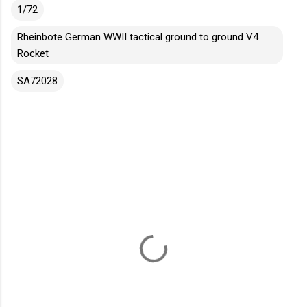
1/72
Rheinbote German WWII tactical ground to ground V4
Rocket
SA72028
K
o
m
e
n
t
á
ř
e