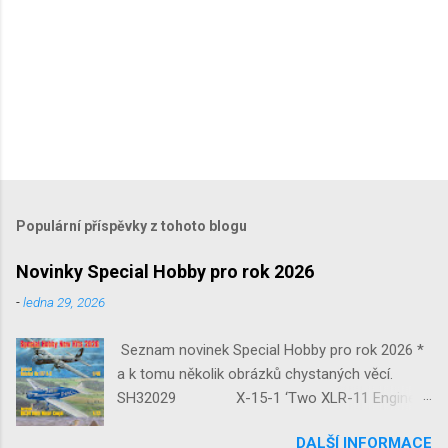
Populární příspěvky z tohoto blogu
Novinky Special Hobby pro rok 2026
-
ledna 29, 2026
Seznam novinek Special Hobby pro rok 2026 *
a k tomu několik obrázků chystaných věcí.
SH32029 X-15-1 ‘Two XLR-11 Engines’
1/32 reedice SH32035 D-3801
DALŠÍ INFORMACE
‘Guardians of Sion’ 1/32 SH32092