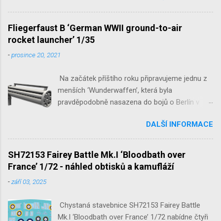
JB-2 Loon ‘US Version of V-1 Missile’
1/32 1/32 SH48052 Seafire
Fliegerfaust B ‘German WWII ground-to-air
Mk.III 1/48 reissue SH48160
rocket launcher’ 1/35
Baltimore Mk.I 1/48 ...
-
prosince 20, 2021
Na začátek příštího roku připravujeme jednu z
menších ‘Wunderwaffen’, která byla
pravděpodobně nasazena do bojů o Berlín v
květnu 1945. Jde o Fliegerfaust B, ruční
DALŠÍ INFORMACE
raketovou protiletadlovou zbraň. V setu 3148
detailní odlitky této zbraně, v měřítku 1/35,
doplní leptané popruhy nábojových schránek.
SH72153 Fairey Battle Mk.I ‘Bloodbath over
France’ 1/72 - náhled obtisků a kamufláží
-
září 03, 2025
Chystaná stavebnice SH72153 Fairey Battle
Mk.I ‘Bloodbath over France’ 1/72 nabídne čtyři