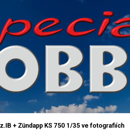
Přeskočit na hlavní obsah
Pz.IB + Zündapp KS 750 1/35 ve fotografiích