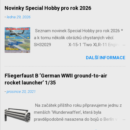
Novinky Special Hobby pro rok 2026
-
ledna 29, 2026
Seznam novinek Special Hobby pro rok 2026 *
a k tomu několik obrázků chystaných věcí.
SH32029 X-15-1 ‘Two XLR-11 Engines’
1/32 reedice SH32035 D-3801
DALŠÍ INFORMACE
‘Guardians of Sion’ 1/32 SH32092
JB-2 Loon ‘US Version of V-1 Missile’
1/32 1/32 SH48052 Seafire
Fliegerfaust B ‘German WWII ground-to-air
Mk.III 1/48 reissue SH48160
rocket launcher’ 1/35
Baltimore Mk.I 1/48 ...
-
prosince 20, 2021
Na začátek příštího roku připravujeme jednu z
menších ‘Wunderwaffen’, která byla
pravděpodobně nasazena do bojů o Berlín v
květnu 1945. Jde o Fliegerfaust B, ruční