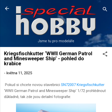
Přeskočit na hlavní obsah
Jsme tu pro modeláře
Kriegsfischkutter ‘WWII German Patrol
and Minesweeper Ship’ - pohled do
krabice
-
května 11, 2025
Pokud si chcete novou stavebnici
SN72007 Kriegsfischkutter
‘WWII German Patrol and Minesweeper Ship’ 1/72 prohlédnout
důkladně, tak zde jsou detailní fotografie: