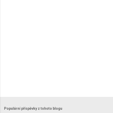
e
n
t
á
ř
e
Populární příspěvky z tohoto blogu