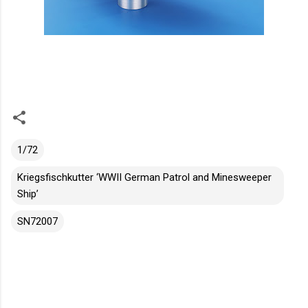
1/72
Kriegsfischkutter ‘WWII German Patrol and Minesweeper
Ship’
SN72007
K
o
m