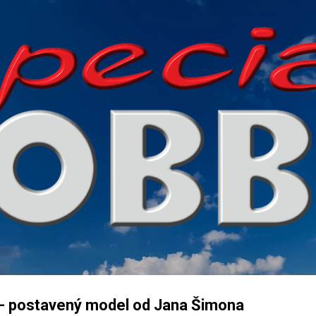
Přeskočit na hlavní obsah
I - postavený model od Jana Šimona