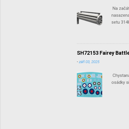
Na začát
nasazena 
setu 3148
SH72153 Fairey Battle
-
září 03, 2025
Chystaná 
osádky si