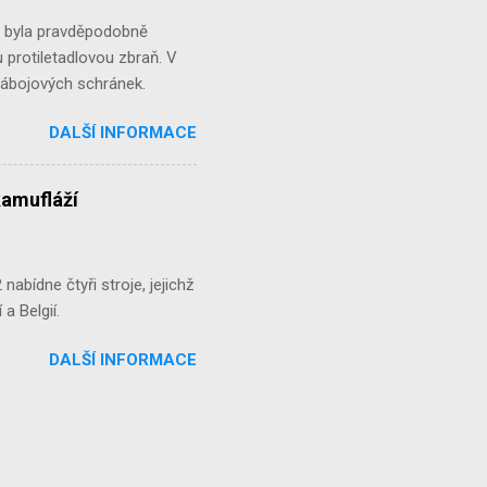
á byla pravděpodobně
 protiletadlovou zbraň. V
 nábojových schránek.
DALŠÍ INFORMACE
kamufláží
abídne čtyři stroje, jejichž
a Belgií.
DALŠÍ INFORMACE