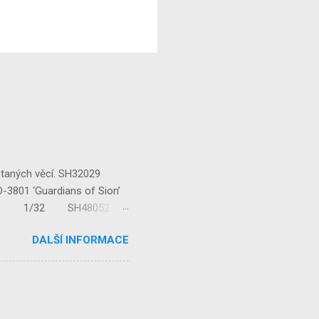
staných věcí. SH32029
‘Guardians of Sion’
/32 1/32 SH48052
...
DALŠÍ INFORMACE