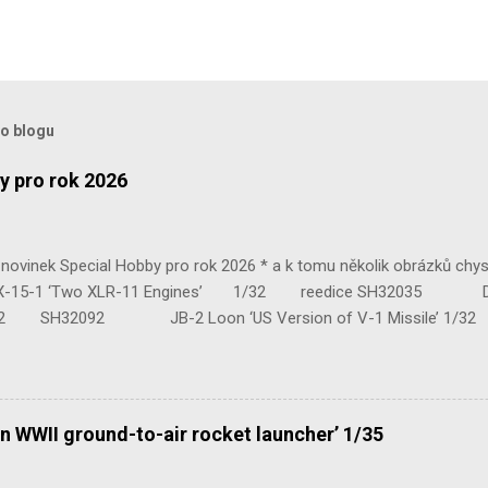
to blogu
y pro rok 2026
ovinek Special Hobby pro rok 2026 * a k tomu několik obrázků chy
 ‘Two XLR-11 Engines’ 1/32 reedice SH32035 D-3801 
H32092 JB-2 Loon ‘US Version of V-1 Missile’ 1
e Mk.III 1/48 reissue SH48160 Baltimore Mk.I 1/48 
n WWII ground-to-air rocket launcher’ 1/35