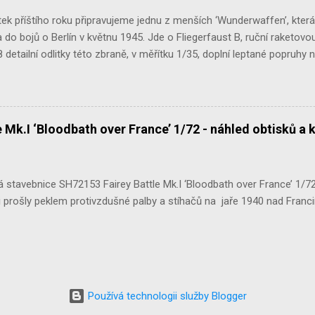
ek příštího roku připravujeme jednu z menších ‘Wunderwaffen’, kter
do bojů o Berlín v květnu 1945. Jde o Fliegerfaust B, ruční raketovou
 detailní odlitky této zbraně, v měřítku 1/35, doplní leptané popruhy
 Mk.I ‘Bloodbath over France’ 1/72 - náhled obtisků a 
stavebnice SH72153 Fairey Battle Mk.I ‘Bloodbath over France’ 1/72 n
 prošly peklem protivzdušné palby a stíhačů na jaře 1940 nad Francií 
Používá technologii služby Blogger