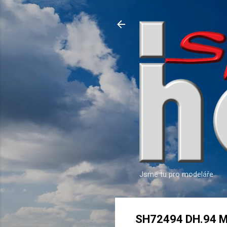
Jsme tu pro modeláře
SH72494 DH.94 Mo