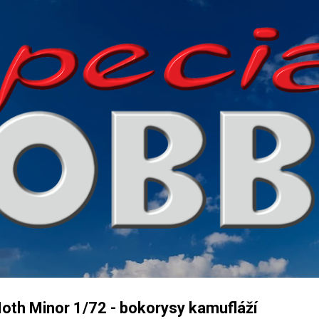
Přeskočit na hlavní obsah
th Minor 1/72 - bokorysy kamufláží