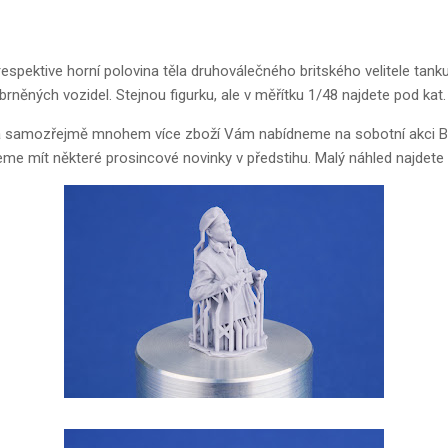
 respektive horní polovina těla druhoválečného britského velitele tank
rněných vozidel. Stejnou figurku, ale v měřítku 1/48 najdete pod kat.
 samozřejmě mnohem více zboží Vám nabídneme na sobotní akci Br
 mít některé prosincové novinky v předstihu. Malý náhled najdete p