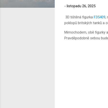
-
listopadu 26, 2025
3D tištěná figurka
F35409
,
poklopů britských tanků a ob
Mimochodem, obě figurky a
Pravděpodobně sebou budeme