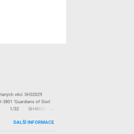
staných věcí. SH32029
‘Guardians of Sion’
/32 1/32 SH48052
...
DALŠÍ INFORMACE