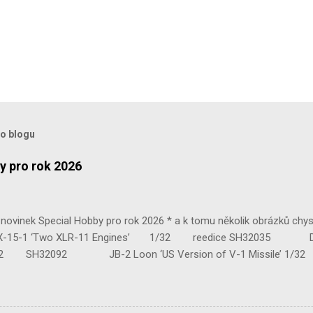
to blogu
y pro rok 2026
ovinek Special Hobby pro rok 2026 * a k tomu několik obrázků chy
 ‘Two XLR-11 Engines’ 1/32 reedice SH32035 D-3801 
H32092 JB-2 Loon ‘US Version of V-1 Missile’ 1
e Mk.III 1/48 reissue SH48160 Baltimore Mk.I 1/48 