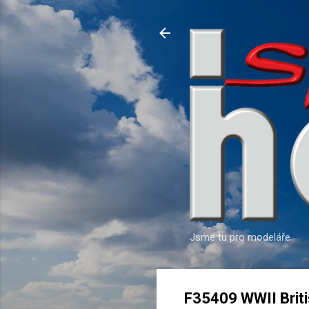
Jsme tu pro modeláře
F35409 WWII Brit