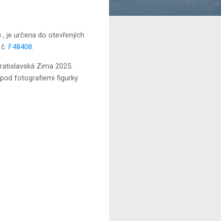
u , je určena do otevřených
 č.
F48408
.
atislavská Zima 2025.
od fotografiemi figurky.