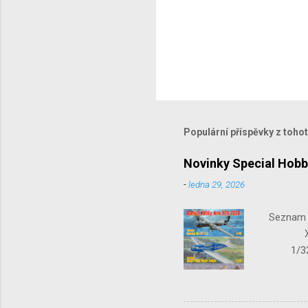
Populární příspěvky z toho
Novinky Special Hobb
-
ledna 29, 2026
Seznam n
X-15-1
1/32 S
Seafir