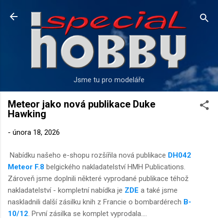
Přeskočit na hlavní obsah
Jsme tu pro modeláře
Meteor jako nová publikace Duke
Hawking
-
února 18, 2026
Nabídku našeho e-shopu rozšířila nová publikace
DH042
Meteor F.8
belgického nakladatelství HMH Publications.
Zároveň jsme doplnili některé vyprodané publikace téhož
nakladatelství - kompletní nabídka je
ZDE
a také jsme
naskladnili další zásilku knih z Francie o bombardérech
B-
10/12
. První zásilka se komplet vyprodala....