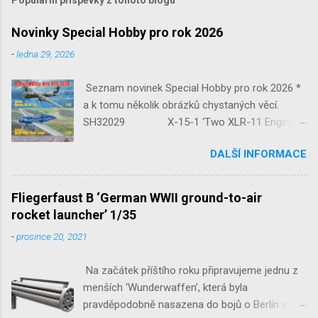
Novinky Special Hobby pro rok 2026
-
ledna 29, 2026
Seznam novinek Special Hobby pro rok 2026 *
a k tomu několik obrázků chystaných věcí.
SH32029 X-15-1 ‘Two XLR-11 Engines’
1/32 reedice SH32035 D-3801
DALŠÍ INFORMACE
‘Guardians of Sion’ 1/32 SH32092
JB-2 Loon ‘US Version of V-1 Missile’
1/32 1/32 SH48052 Seafire
Fliegerfaust B ‘German WWII ground-to-air
Mk.III 1/48 reissue SH48160
rocket launcher’ 1/35
Baltimore Mk.I 1/48 ...
-
prosince 20, 2021
Na začátek příštího roku připravujeme jednu z
menších ‘Wunderwaffen’, která byla
pravděpodobně nasazena do bojů o Berlín v