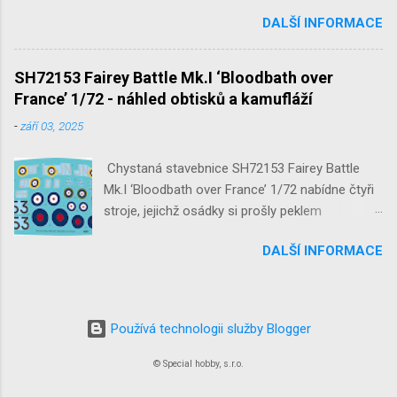
květnu 1945. Jde o Fliegerfaust B, ruční
DALŠÍ INFORMACE
raketovou protiletadlovou zbraň. V setu 3148
detailní odlitky této zbraně, v měřítku 1/35,
doplní leptané popruhy nábojových schránek.
SH72153 Fairey Battle Mk.I ‘Bloodbath over
France’ 1/72 - náhled obtisků a kamufláží
-
září 03, 2025
Chystaná stavebnice SH72153 Fairey Battle
Mk.I ‘Bloodbath over France’ 1/72 nabídne čtyři
stroje, jejichž osádky si prošly peklem
protivzdušné palby a stíhačů na jaře 1940 nad
DALŠÍ INFORMACE
Francií a Belgií.
Používá technologii služby Blogger
© Special hobby, s.r.o.