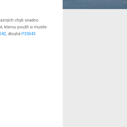
ýrazných chyb snadno
t, kterou použít si musíte
042
, dlouhá
P35043
.