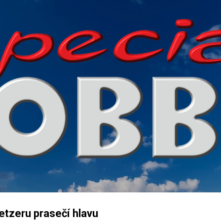
Přeskočit na hlavní obsah
tzeru prasečí hlavu