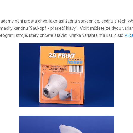
ademy není prosta chyb, jako asi žádná stavebnice. Jednu z těch v
 masky kanónu ‘Saukopf - prasečí hlavy’. Volit můžete ze dvou varian
grafií stroje, který chcete stavět. Krátká varianta má kat. číslo
P35