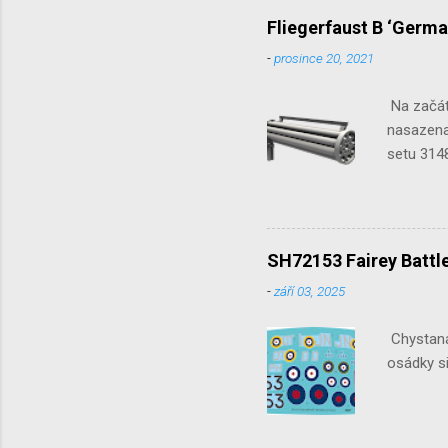
Fliegerfaust B ‘Germa
-
prosince 20, 2021
Na začát
nasazena 
setu 3148
SH72153 Fairey Battle
-
září 03, 2025
Chystaná 
osádky si