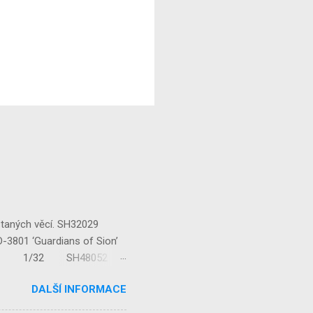
staných věcí. SH32029
‘Guardians of Sion’
/32 1/32 SH48052
...
DALŠÍ INFORMACE