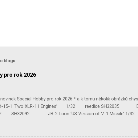
to blogu
y pro rok 2026
ovinek Special Hobby pro rok 2026 * a k tomu několik obrázků chy
 ‘Two XLR-11 Engines’ 1/32 reedice SH32035 D-3801 
H32092 JB-2 Loon ‘US Version of V-1 Missile’ 1
e Mk.III 1/48 reissue SH48160 Baltimore Mk.I 1/48 