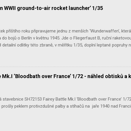
n WWII ground-to-air rocket launcher’ 1/35
ek příštího roku připravujeme jednu z menších ‘Wunderwaffen’, kter
do bojů o Berlín v květnu 1945. Jde o Fliegerfaust B, ruční raketovou
 detailní odlitky této zbraně, v měřítku 1/35, doplní leptané popruhy
 Mk.I ‘Bloodbath over France’ 1/72 - náhled obtisků a 
stavebnice SH72153 Fairey Battle Mk.I ‘Bloodbath over France’ 1/72 n
 prošly peklem protivzdušné palby a stíhačů na jaře 1940 nad Francií 