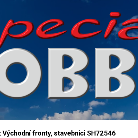
Přeskočit na hlavní obsah
z Východní fronty, stavebnici SH72546