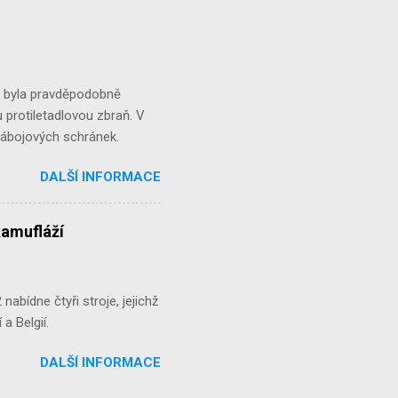
á byla pravděpodobně
 protiletadlovou zbraň. V
 nábojových schránek.
DALŠÍ INFORMACE
kamufláží
abídne čtyři stroje, jejichž
a Belgií.
DALŠÍ INFORMACE