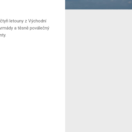
tyři letouny z Východní
 Armády a těsně poválečný
nty.