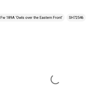
Fw 189A ‘Owls over the Eastern Front’
SH72546