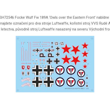
H72546 Focke Wulf Fw 189A ‘Owls over the Eastern Front’ nabídne č
 najdete označení pro dva stroje Luftwaffe, kořistní stroj VVS Rudé
 letectva, původně stroj Luftwaffe nasazený na severu Východní fro