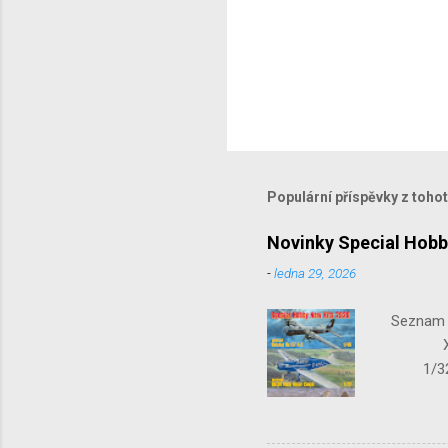
Populární příspěvky z toho
Novinky Special Hobb
-
ledna 29, 2026
Seznam n
X-15-1
1/32 S
Seafir