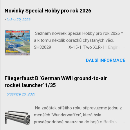
Novinky Special Hobby pro rok 2026
-
ledna 29, 2026
Seznam novinek Special Hobby pro rok 2026 *
a k tomu několik obrázků chystaných věcí.
SH32029 X-15-1 ‘Two XLR-11 Engines’
1/32 reedice SH32035 D-3801
DALŠÍ INFORMACE
‘Guardians of Sion’ 1/32 SH32092
JB-2 Loon ‘US Version of V-1 Missile’
1/32 1/32 SH48052 Seafire
Fliegerfaust B ‘German WWII ground-to-air
Mk.III 1/48 reissue SH48160
rocket launcher’ 1/35
Baltimore Mk.I 1/48 ...
-
prosince 20, 2021
Na začátek příštího roku připravujeme jednu z
menších ‘Wunderwaffen’, která byla
pravděpodobně nasazena do bojů o Berlín v
květnu 1945. Jde o Fliegerfaust B, ruční