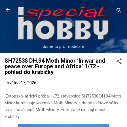
Přeskočit na hlavní obsah
Jsme tu pro modeláře
SH72538 DH.94 Moth Minor ‘In war and
peace over Europe and Africa’ 1/72 -
pohled do krabičky
-
května 17, 2026
Evropsko-africký přebal 1/72 stavebnice SH72538 DH.94 Moth
Minor kombinuje vojenské Moth Minory z druhé světové války a
civilní poválečné Moth Minory. Fotografie ukazují obsah
krabičky.