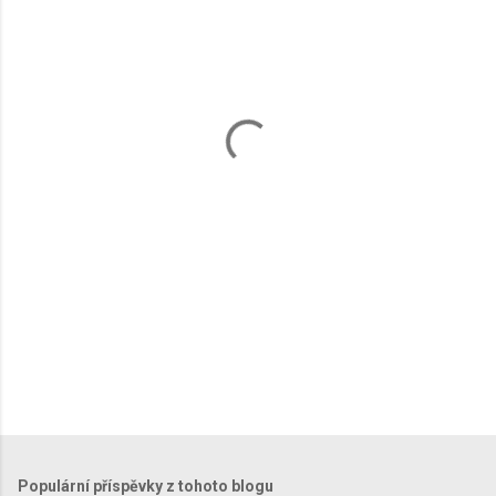
e
n
t
á
ř
e
Populární příspěvky z tohoto blogu