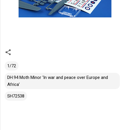
1/72
DH.94 Moth Minor ‘In war and peace over Europe and
Africa’
SH72538
K
o
m