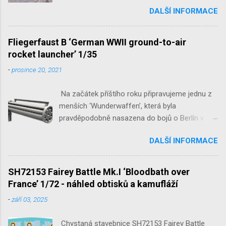
1/32 reedice SH32035 D-3801
DALŠÍ INFORMACE
‘Guardians of Sion’ 1/32 SH32092
JB-2 Loon ‘US Version of V-1 Missile’
1/32 1/32 SH48052 Seafire
Fliegerfaust B ‘German WWII ground-to-air
Mk.III 1/48 reissue SH48160
rocket launcher’ 1/35
Baltimore Mk.I 1/48 ...
-
prosince 20, 2021
Na začátek příštího roku připravujeme jednu z
menších ‘Wunderwaffen’, která byla
pravděpodobně nasazena do bojů o Berlín v
květnu 1945. Jde o Fliegerfaust B, ruční
DALŠÍ INFORMACE
raketovou protiletadlovou zbraň. V setu 3148
detailní odlitky této zbraně, v měřítku 1/35,
doplní leptané popruhy nábojových schránek.
SH72153 Fairey Battle Mk.I ‘Bloodbath over
France’ 1/72 - náhled obtisků a kamufláží
-
září 03, 2025
Chystaná stavebnice SH72153 Fairey Battle