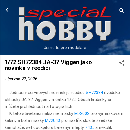
Přeskočit na hlavní obsah
Jsme tu pro modeláře
1/72 SH72384 JA-37 Viggen jako
novinka v reedici
-
června 22, 2026
Jednou v červnových novinek je reedice
SH72384
švédské
stíhačky JA-37 Viggen v měřítku 1/72. Obsah krabičky si
můžete prohlédnout na fotografiích.
K této stavebnici nabízíme masky
M72002
pro vymaskování
kabiny a kol a masky
M72043
pro nástřik složité švédské
kamufláže, set cockpitu s barevnými lepty
7435
a několik