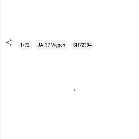
1/72
JA-37 Viggen
SH72384
K
o
m
e
n
t
á
ř
e