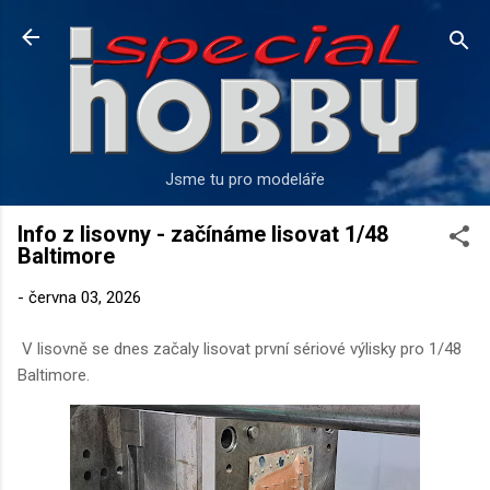
Přeskočit na hlavní obsah
Jsme tu pro modeláře
Info z lisovny - začínáme lisovat 1/48
Baltimore
-
června 03, 2026
V lisovně se dnes začaly lisovat první sériové výlisky pro 1/48
Baltimore.