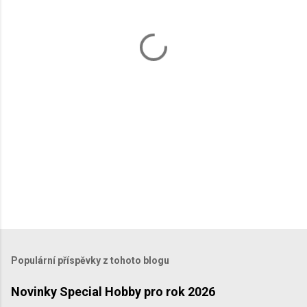
t
á
ř
e
Populární příspěvky z tohoto blogu
Novinky Special Hobby pro rok 2026