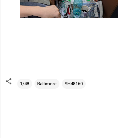
1/48
Baltimore
SH48160
K
o
m
e
n