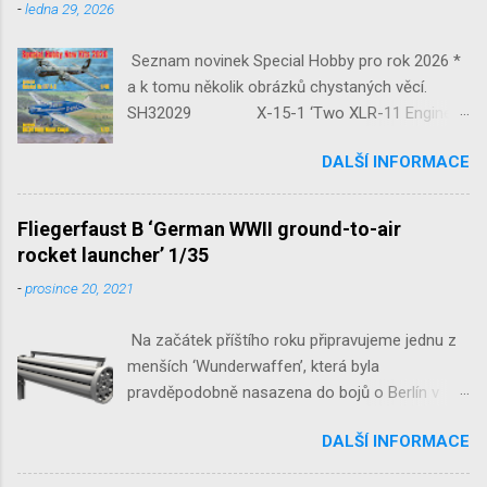
-
ledna 29, 2026
Seznam novinek Special Hobby pro rok 2026 *
a k tomu několik obrázků chystaných věcí.
SH32029 X-15-1 ‘Two XLR-11 Engines’
1/32 reedice SH32035 D-3801
DALŠÍ INFORMACE
‘Guardians of Sion’ 1/32 SH32092
JB-2 Loon ‘US Version of V-1 Missile’
1/32 1/32 SH48052 Seafire
Fliegerfaust B ‘German WWII ground-to-air
Mk.III 1/48 reissue SH48160
rocket launcher’ 1/35
Baltimore Mk.I 1/48 ...
-
prosince 20, 2021
Na začátek příštího roku připravujeme jednu z
menších ‘Wunderwaffen’, která byla
pravděpodobně nasazena do bojů o Berlín v
květnu 1945. Jde o Fliegerfaust B, ruční
DALŠÍ INFORMACE
raketovou protiletadlovou zbraň. V setu 3148
detailní odlitky této zbraně, v měřítku 1/35,