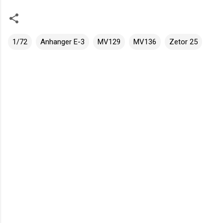
1/72
Anhanger E-3
MV129
MV136
Zetor 25
K
o
m
e
n
t
á
ř
e