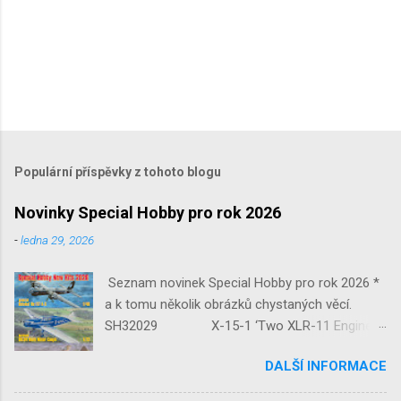
Populární příspěvky z tohoto blogu
Novinky Special Hobby pro rok 2026
-
ledna 29, 2026
Seznam novinek Special Hobby pro rok 2026 *
a k tomu několik obrázků chystaných věcí.
SH32029 X-15-1 ‘Two XLR-11 Engines’
1/32 reedice SH32035 D-3801
DALŠÍ INFORMACE
‘Guardians of Sion’ 1/32 SH32092
JB-2 Loon ‘US Version of V-1 Missile’