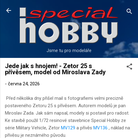
Přeskočit na hlavní obsah
Jsme tu pro modeláře
Jede jak s hnojem! - Zetor 25 s
přívěsem, model od Miroslava Zady
-
června 24, 2026
Před několika dny přišel mail s fotografiemi velmi precizně
postaveného Zetoru 25 s přívěsem. Autorem modelů je pan
Miroslav Zada. Jak sám napsal, modely si postavil pro radost.
Ke stavbě použil 1/72 resinové stavebnice Special Hobby ze
série Military Vehicle, Zetor
MV129
a přívěs
MV136
, náklad na
přívěsu je neznámého původu.