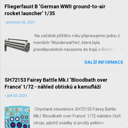
1/32 1/32 SH48052 Seafire
Fliegerfaust B ‘German WWII ground-to-air
Mk.III 1/48 reissue SH48160
rocket launcher’ 1/35
Baltimore Mk.I 1/48 ...
-
prosince 20, 2021
Na začátek příštího roku připravujeme jednu z
menších ‘Wunderwaffen’, která byla
pravděpodobně nasazena do bojů o Berlín v
květnu 1945. Jde o Fliegerfaust B, ruční
DALŠÍ INFORMACE
raketovou protiletadlovou zbraň. V setu 3148
detailní odlitky této zbraně, v měřítku 1/35,
doplní leptané popruhy nábojových schránek.
SH72153 Fairey Battle Mk.I ‘Bloodbath over
France’ 1/72 - náhled obtisků a kamufláží
-
září 03, 2025
Chystaná stavebnice SH72153 Fairey Battle
Mk.I ‘Bloodbath over France’ 1/72 nabídne čtyři
stroje, jejichž osádky si prošly peklem