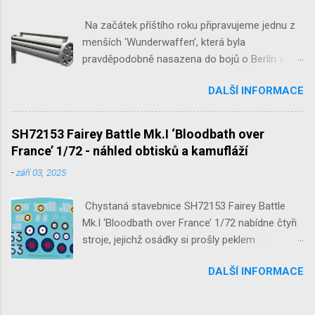
Na začátek příštího roku připravujeme jednu z
menších ‘Wunderwaffen’, která byla
pravděpodobně nasazena do bojů o Berlín v
květnu 1945. Jde o Fliegerfaust B, ruční
DALŠÍ INFORMACE
raketovou protiletadlovou zbraň. V setu 3148
detailní odlitky této zbraně, v měřítku 1/35,
doplní leptané popruhy nábojových schránek.
SH72153 Fairey Battle Mk.I ‘Bloodbath over
France’ 1/72 - náhled obtisků a kamufláží
-
září 03, 2025
Chystaná stavebnice SH72153 Fairey Battle
Mk.I ‘Bloodbath over France’ 1/72 nabídne čtyři
stroje, jejichž osádky si prošly peklem
protivzdušné palby a stíhačů na jaře 1940 nad
DALŠÍ INFORMACE
Francií a Belgií.