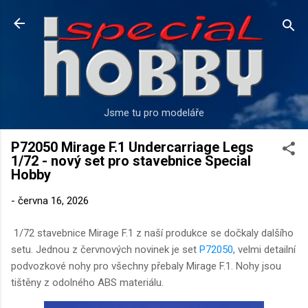
Přeskočit na hlavní obsah
Jsme tu pro modeláře
P72050 Mirage F.1 Undercarriage Legs
1/72 - nový set pro stavebnice Special
Hobby
-
června 16, 2026
1/72 stavebnice Mirage F.1 z naší produkce se dočkaly dalšího
setu. Jednou z červnových novinek je set
P72050
, velmi detailní
podvozkové nohy pro všechny přebaly Mirage F.1. Nohy jsou
tištěny z odolného ABS materiálu.