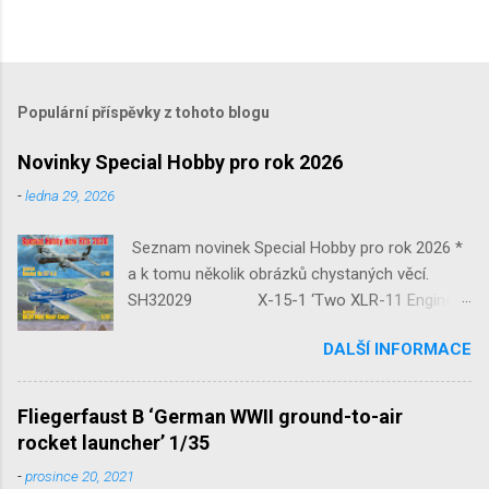
Populární příspěvky z tohoto blogu
Novinky Special Hobby pro rok 2026
-
ledna 29, 2026
Seznam novinek Special Hobby pro rok 2026 *
a k tomu několik obrázků chystaných věcí.
SH32029 X-15-1 ‘Two XLR-11 Engines’
1/32 reedice SH32035 D-3801
DALŠÍ INFORMACE
‘Guardians of Sion’ 1/32 SH32092
JB-2 Loon ‘US Version of V-1 Missile’
1/32 1/32 SH48052 Seafire
Fliegerfaust B ‘German WWII ground-to-air
Mk.III 1/48 reissue SH48160
rocket launcher’ 1/35
Baltimore Mk.I 1/48 ...
-
prosince 20, 2021